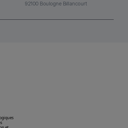
92100 Boulogne Billancourt
logiques
os
on et