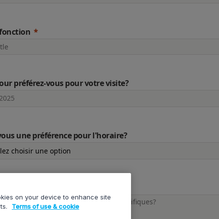
 fonction
our préférez-vous pour votre visite?
ous une préférence pour l'horaire?
 message
ookies on your device to enhance site
rts.
Terms of use & cookie