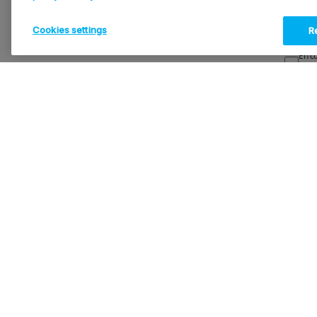
Cookies settings
Re
En c
cadr