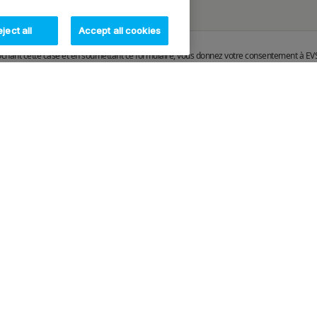
ject all
Accept all cookies
ochant cette case et en soumettant ce formulaire, vous donnez votre consentement à EVS
e de sa
politique de gestion des données
Demandez votre démo