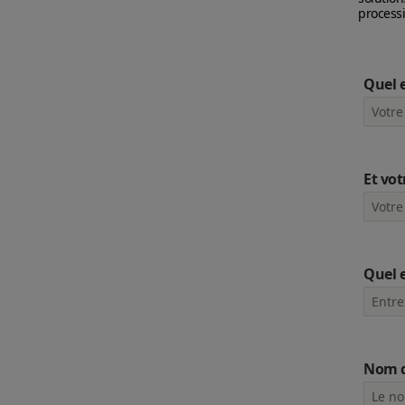
processi
Quel 
Et vo
Quel e
Nom d