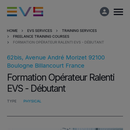
HOME
EVS SERVICES
TRAINING SERVICES
FREELANCE TRAINING COURSES
Products & Solutions
FORMATION OPÉRATEUR RALENTI EVS - DÉBUTANT
Market Applications
62bis, Avenue André Morizet
92100
Boulogne Billancourt
France
Services
Formation Opérateur Ralenti
EVS - Débutant
Resources
TYPE
PHYSICAL
Company
Partners